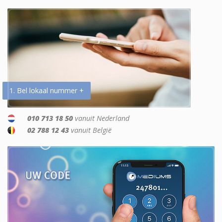
1. Bel lokaal nummer +
010 713 18 50
vanuit Nederland
02 788 12 43
vanuit België