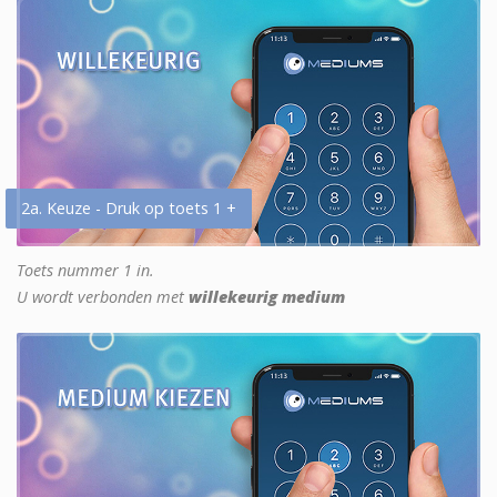
2a. Keuze - Druk op toets 1 +
Toets nummer 1 in.
U wordt verbonden met
willekeurig medium