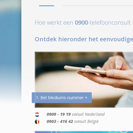
Hoe werkt een
0900
-telefoonconsul
Ontdek hieronder het eenvoudige
1. Bel Mediums-nummer +
0909 - 19 19
vanuit Nederland
0903 - 416 42
vanuit België