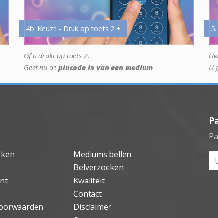
4b. Keuze - Druk op toets 2 +
5.
Of u drukt op toets 2.
Uw
Geef nu de
pincode in van een medium
U 
P
Pa
eken
Mediums bellen
Uw
Belverzoeken
nt
Kwaliteit
Contact
oorwaarden
Disclaimer