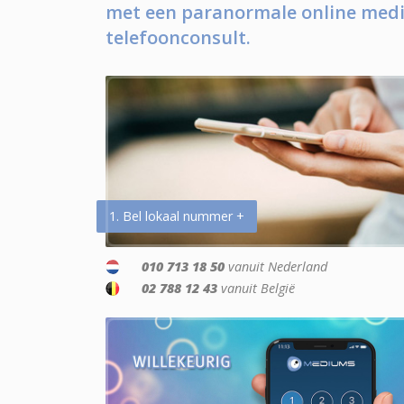
met een paranormale online medi
telefoonconsult.
1. Bel lokaal nummer +
010 713 18 50
vanuit Nederland
02 788 12 43
vanuit België