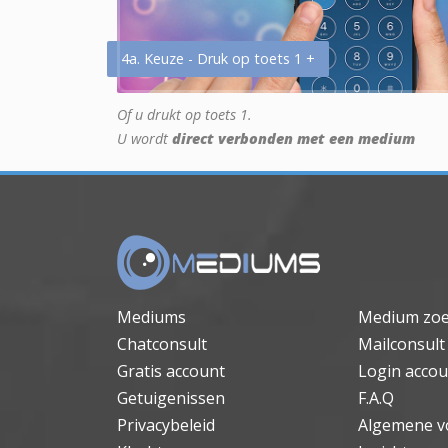
4a. Keuze - Druk op toets 1 +
Of u drukt op toets 1.
U wordt
direct verbonden met een medium
Mediums
Medium zo
Chatconsult
Mailconsult
Gratis account
Login accou
Getuigenissen
F.A.Q
Privacybeleid
Algemene v