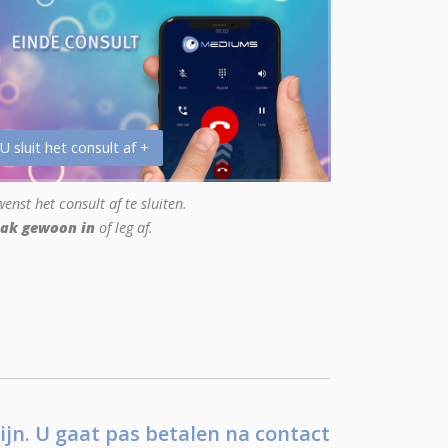
 U sluit het consult af +
enst het consult af te sluiten.
ak gewoon in
of leg af.
ijn. U gaat pas betalen na contact