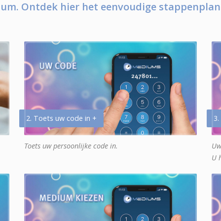
um. Ontdek hier het eenvoudige stappenplan
2. Toets uw code in +
3.
Toets uw persoonlijke code in.
Uw
U 