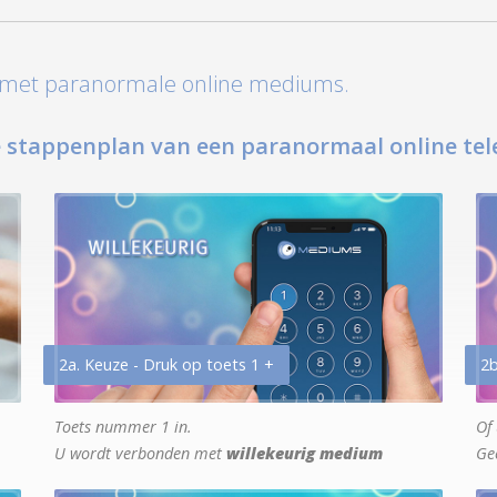
t met paranormale online mediums.
 stappenplan van een paranormaal online tel
2a. Keuze - Druk op toets 1 +
2b
Toets nummer 1 in.
Of 
U wordt verbonden met
willekeurig medium
Ge