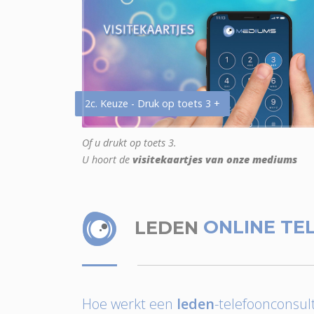
2c. Keuze - Druk op toets 3 +
Of u drukt op toets 3.
U hoort de
visitekaartjes van onze mediums
LEDEN
ONLINE TE
Hoe werkt een
leden
-telefoonconsult