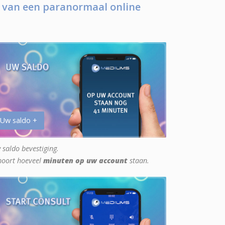
 van een paranormaal online
 Uw saldo +
 saldo bevestiging.
hoort hoeveel
minuten op uw account
staan.