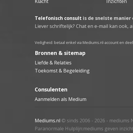
Klacht
Inzichten
Telefonisch consult
is de snelste manier
Liever schriftelijk? Chat en e-mail kan ook, al
Veiligheid: betaal enkel via Mediums.nl-account en de
Bronnen & sitemap
Liefde & Relaties
Toekomst & Begeleiding
Consulenten
Aanmelden als Medium
Mediums.nl
© sinds 2006 - 2026
- mediums N
Paranormale Hulplijn:mediums geven inzich