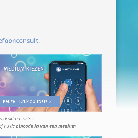
efoonconsult.
. Keuze - Druk op toets 2 +
u drukt op toets 2.
ef nu de
pincode in van een medium