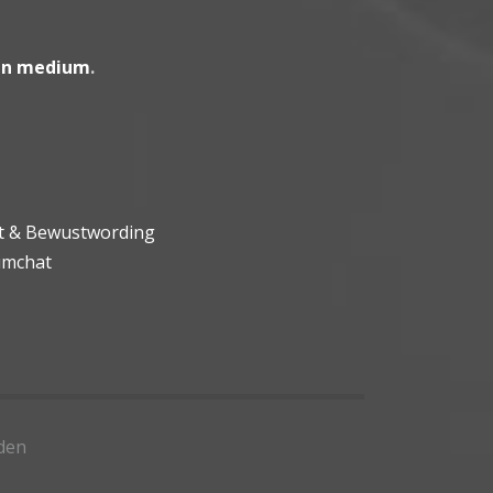
en medium
.
ht & Bewustwording
umchat
den