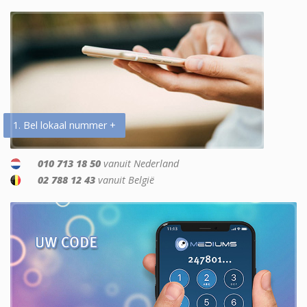
1. Bel lokaal nummer +
010 713 18 50
vanuit Nederland
02 788 12 43
vanuit België