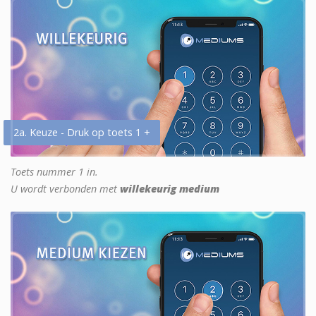
2a. Keuze - Druk op toets 1 +
Toets nummer 1 in.
U wordt verbonden met
willekeurig medium