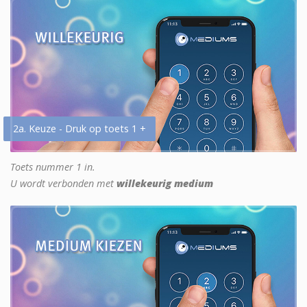
2a. Keuze - Druk op toets 1 +
Toets nummer 1 in.
U wordt verbonden met
willekeurig medium