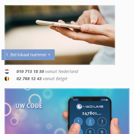
1. Bel lokaal nummer +
010 713 18 50
vanuit Nederland
02 788 12 43
vanuit België