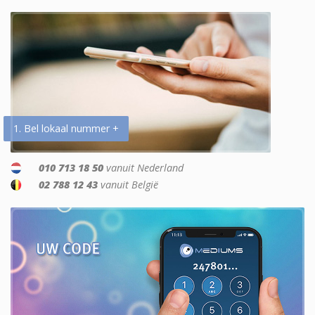
1. Bel lokaal nummer +
010 713 18 50
vanuit Nederland
02 788 12 43
vanuit België