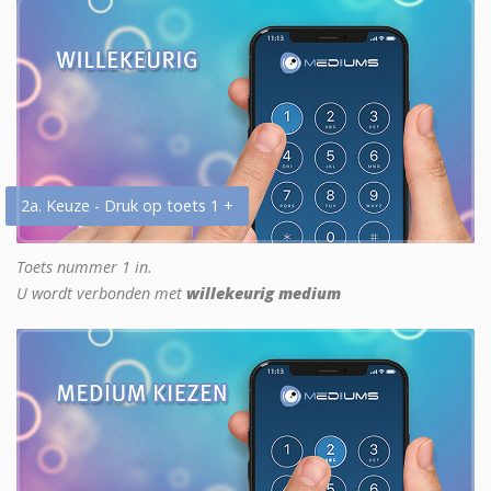
2a. Keuze - Druk op toets 1 +
Toets nummer 1 in.
U wordt verbonden met
willekeurig medium