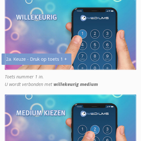
2a. Keuze - Druk op toets 1 +
Toets nummer 1 in.
U wordt verbonden met
willekeurig medium