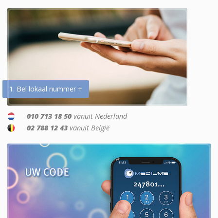
1. Bel lokaal nummer +
010 713 18 50
vanuit Nederland
02 788 12 43
vanuit België