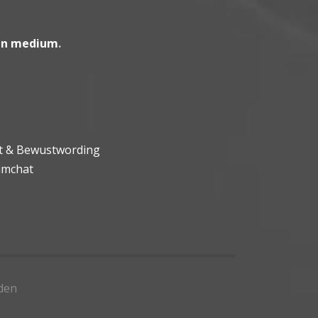
en medium
.
ht & Bewustwording
umchat
den