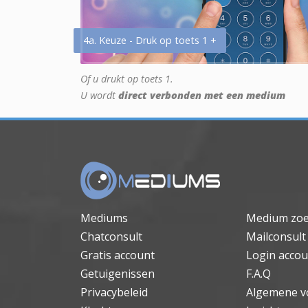
4a. Keuze - Druk op toets 1 +
Of u drukt op toets 1.
U wordt
direct verbonden met een medium
Mediums
Medium zo
Chatconsult
Mailconsult
Gratis account
Login accou
Getuigenissen
F.A.Q
Privacybeleid
Algemene v