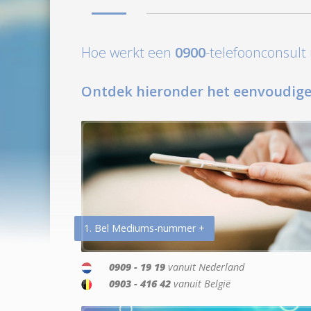
Hoe werkt een
0900
-telefoonconsul
Ontdek hieronder het eenvoudige
1. Bel Mediums-nummer +
0909 - 19 19
vanuit Nederland
0903 - 416 42
vanuit België