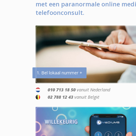
met een paranormale online medi
telefoonconsult.
1. Bel lokaal nummer +
010 713 18 50
vanuit Nederland
02 788 12 43
vanuit België