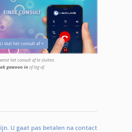
 U sluit het consult af +
enst het consult af te sluiten.
ak gewoon in
of leg af.
ijn. U gaat pas betalen na contact