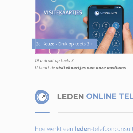
2c. Keuze - Druk op toets 3 +
Of u drukt op toets 3.
U hoort de
visitekaartjes van onze mediums
LEDEN
ONLINE TE
Hoe werkt een
leden
-telefoonconsult