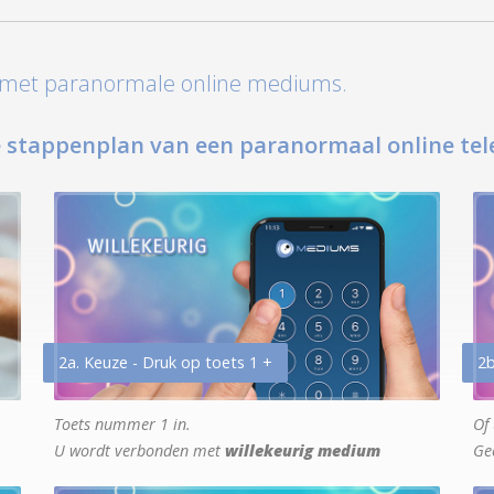
t met paranormale online mediums.
 stappenplan van een paranormaal online tel
2a. Keuze - Druk op toets 1 +
2b
Toets nummer 1 in.
Of 
U wordt verbonden met
willekeurig medium
Ge