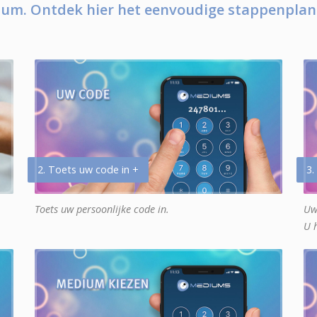
um. Ontdek hier het eenvoudige stappenplan
2. Toets uw code in +
3.
Toets uw persoonlijke code in.
Uw
U 