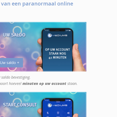
 van een paranormaal online
 Uw saldo +
 saldo bevestiging.
hoort hoeveel
minuten op uw account
staan.