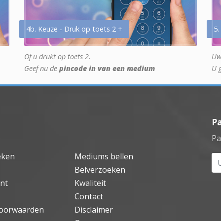
4b. Keuze - Druk op toets 2 +
5.
Of u drukt op toets 2.
Uw
Geef nu de
pincode in van een medium
U 
P
Pa
eken
Mediums bellen
Uw
Belverzoeken
nt
Kwaliteit
Contact
oorwaarden
Disclaimer