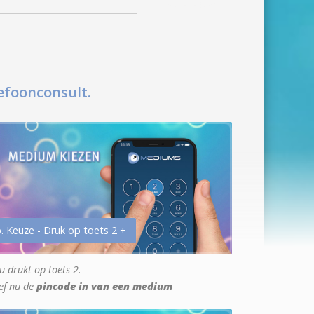
efoonconsult.
. Keuze - Druk op toets 2 +
u drukt op toets 2.
ef nu de
pincode in van een medium