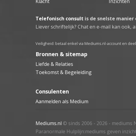
Klacht
Inzichten
Telefonisch consult
is de snelste manier
Liever schriftelijk? Chat en e-mail kan ook, al
Veiligheid: betaal enkel via Mediums.nl-account en de
Bronnen & sitemap
Liefde & Relaties
Toekomst & Begeleiding
Consulenten
Aanmelden als Medium
Mediums.nl
© sinds 2006 - 2026
- mediums N
Paranormale Hulplijn:mediums geven inzich