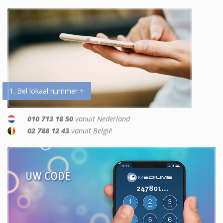
1. Bel lokaal nummer +
010 713 18 50
vanuit Nederland
02 788 12 43
vanuit België