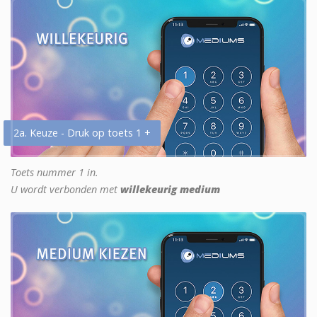
2a. Keuze - Druk op toets 1 +
Toets nummer 1 in.
U wordt verbonden met
willekeurig medium